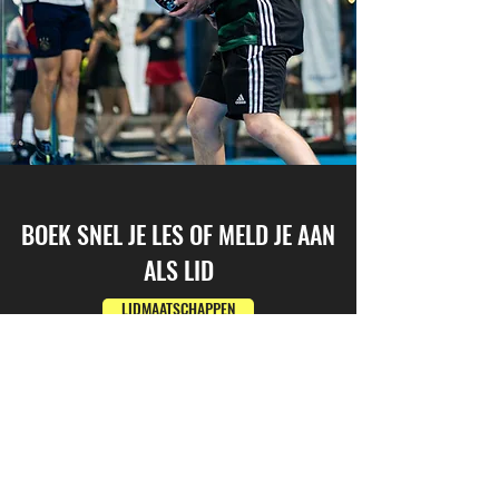
BOEK SNEL JE LES OF MELD JE AAN
ALS LID
LIDMAATSCHAPPEN
OCHTEND TOERNOOI 'EARLY BIRDS'
Bij de EARLY BIRDS®️ ochtendtoernooitjes