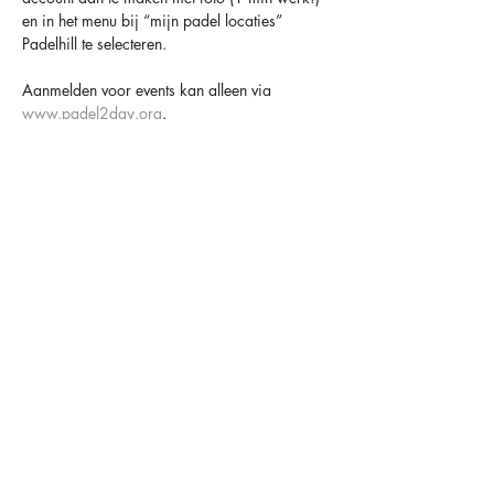
en in het menu bij “mijn padel locaties” 
Padelhill te selecteren.
Aanmelden voor events kan alleen via 
www.padel2day.org
.
Houd er altijd rekening mee dat padel een 
sociaal spel is en dat anderen er op rekenen 
dat je komt 😁
TOT SNEL BIJ PADELHILL
OVER ONS
OPENINGSTIJDEN
CONTACT
FACILITEITEN
MAANDAG
09.00-00.00
HAARLEMMERSTRAAT 34
LIDMAATSCHAPPEN
DINSDAG
09.00-00.00
2181 HC HILLEGOM