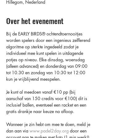
Hillegom, Nederland
Over het evenement
Bij de EARLY BIRDS®️ ochtendtoernooitjes 
worden spelers door een ingenieus zelflerend 
algoritme op sterkte ingedeeld zodat je 
individueel mee kunt spelen in uitdagende 
potjes op niveau. Elke dinsdag, woensdag 
(alleen advanced) en donderdag van 09:00 
tot 10.30 en zondag van 10:30 tot 12:00 
kun je vrijblijvend meespelen.
Je kunt al meedoen vanaf €10 pp (bij 
aanschaf van 150 credits voor €100) dit is 
inclusief ballen, eventueel een racket en een 
gratis drankje naar keuze na afloop.
Wanneer je zin hebt om mee te doen, meld je 
dan aan via 
www.padel2day.org
 door een 
account aan te maken met foto (1 min werk!) 