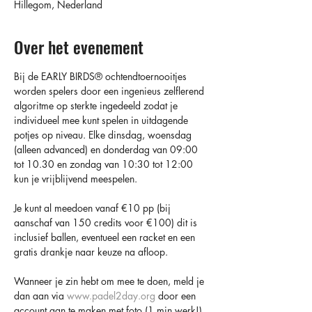
Hillegom, Nederland
Over het evenement
Bij de EARLY BIRDS®️ ochtendtoernooitjes 
worden spelers door een ingenieus zelflerend 
algoritme op sterkte ingedeeld zodat je 
individueel mee kunt spelen in uitdagende 
potjes op niveau. Elke dinsdag, woensdag 
(alleen advanced) en donderdag van 09:00 
tot 10.30 en zondag van 10:30 tot 12:00 
kun je vrijblijvend meespelen.
Je kunt al meedoen vanaf €10 pp (bij 
aanschaf van 150 credits voor €100) dit is 
inclusief ballen, eventueel een racket en een 
gratis drankje naar keuze na afloop.
Wanneer je zin hebt om mee te doen, meld je 
dan aan via 
www.padel2day.org
 door een 
account aan te maken met foto (1 min werk!) 