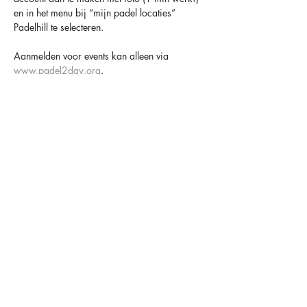
en in het menu bij “mijn padel locaties” 
Padelhill te selecteren.
Aanmelden voor events kan alleen via 
www.padel2day.org
.
Houd er altijd rekening mee dat padel een 
sociaal spel is en dat anderen er op rekenen 
dat je komt 😁
TOT SNEL BIJ PADELHILL
OVER ONS
OPENINGSTIJDEN
CONTACT
FACILITEITEN
MAANDAG
09.00-00.00
HAARLEMMERSTRAAT 34
LIDMAATSCHAPPEN
DINSDAG
09.00-00.00
2181 HC HILLEGOM