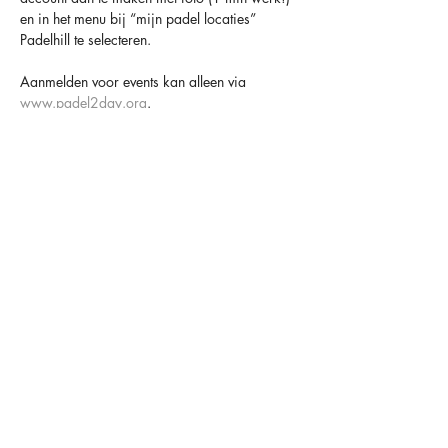
en in het menu bij “mijn padel locaties” 
Padelhill te selecteren.
Aanmelden voor events kan alleen via 
www.padel2day.org
.
Houd er altijd rekening mee dat padel een 
sociaal spel is en dat anderen er op rekenen 
dat je komt 😁
TOT SNEL BIJ PADELHILL
OVER ONS
OPENINGSTIJDEN
CONTACT
FACILITEITEN
MAANDAG
09.00-00.00
HAARLEMMERSTRAAT 34
LIDMAATSCHAPPEN
DINSDAG
09.00-00.00
2181 HC HILLEGOM