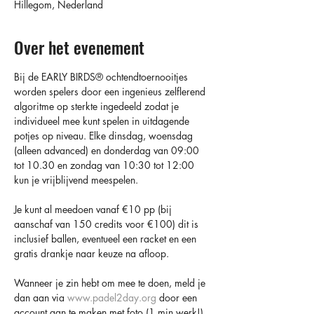
Hillegom, Nederland
Over het evenement
Bij de EARLY BIRDS®️ ochtendtoernooitjes 
worden spelers door een ingenieus zelflerend 
algoritme op sterkte ingedeeld zodat je 
individueel mee kunt spelen in uitdagende 
potjes op niveau. Elke dinsdag, woensdag 
(alleen advanced) en donderdag van 09:00 
tot 10.30 en zondag van 10:30 tot 12:00 
kun je vrijblijvend meespelen.
Je kunt al meedoen vanaf €10 pp (bij 
aanschaf van 150 credits voor €100) dit is 
inclusief ballen, eventueel een racket en een 
gratis drankje naar keuze na afloop.
Wanneer je zin hebt om mee te doen, meld je 
dan aan via 
www.padel2day.org
 door een 
account aan te maken met foto (1 min werk!) 