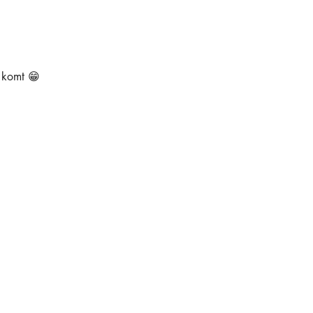
e komt 😁