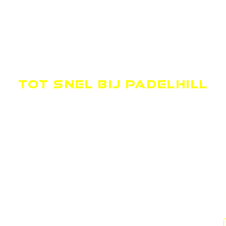
TOT SNEL BIJ PADELHILL
OPENINGSTIJDEN
MAANDAG
09.00-00.00
DINSDAG
09.00-00.00
WOENSDAG
09.00-00.00
DONDERDAG
09.00-00.00
VRIJDAG
09.00-00.00