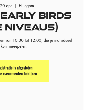
 20 apr
  |  
Hillegom
 EARLY BIRDS
E NIVEAUS)
n van 10:30 tot 12:00, die je individueel
kunt meespelen!
gistratie is afgesloten
e evenementen bekijken