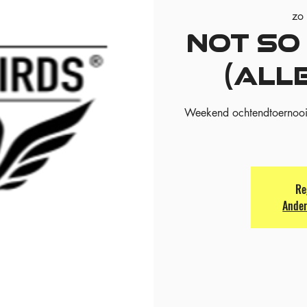
zo
NOT SO
(ALL
Weekend ochtendtoernooie
Re
Ander