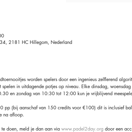
00
t 34, 2181 HC Hillegom, Nederland
toernooitjes worden spelers door een ingenieus zelflerend algori
t spelen in uitdagende potjes op niveau. Elke dinsdag, woensdag
.30 en zondag van 10:30 tot 12:00 kun je vrijblijvend meespele
 pp (bij aanschaf van 150 credits voor €100) dit is inclusief bal
e na afloop.
te doen, meld je dan aan via 
www.padel2day.org
 door een acc