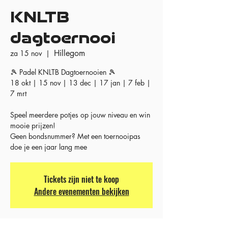
KNLTB
dagtoernooi
Hillegom
za 15 nov
  |  
🎾 Padel KNLTB Dagtoernooien 🎾
18 okt | 15 nov | 13 dec | 17 jan | 7 feb |
7 mrt
Speel meerdere potjes op jouw niveau en win
mooie prijzen!
Geen bondsnummer? Met een toernooipas
doe je een jaar lang mee
Tickets zijn niet te koop
Andere evenementen bekijken