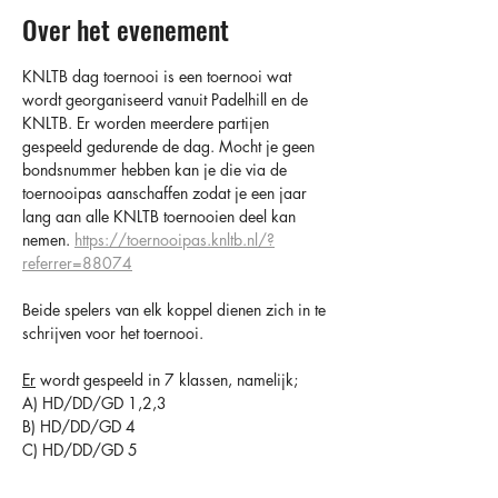
Over het evenement
KNLTB dag toernooi is een toernooi wat 
wordt georganiseerd vanuit Padelhill en de 
KNLTB. Er worden meerdere partijen 
gespeeld gedurende de dag. Mocht je geen 
bondsnummer hebben kan je die via de 
toernooipas aanschaffen zodat je een jaar 
lang aan alle KNLTB toernooien deel kan 
nemen. 
https://toernooipas.knltb.nl/?
referrer=88074
Beide spelers van elk koppel dienen zich in te 
schrijven voor het toernooi.
Er
 wordt gespeeld in 7 klassen, namelijk;
A) HD/DD/GD 1,2,3
B) HD/DD/GD 4
C) HD/DD/GD 5