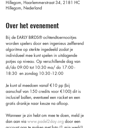
Hillegom, Haarlemmerstraat 34, 2181 HC
Hillegom, Nederland
Over het evenement
Bij de EARLY BIRDS®️ ochtendtoernooitjes 
worden spelers door een ingenieus zelflerend 
algoritme op sterkte ingedeeld zodat je 
individueel mee kunt spelen in uitdagende 
potjes op niveau. Op verschillende dag van 
di/do 09:00 tot 10:30 ma/ do 17:00 - 
18:30  en zondag 10:30 -12:00 
Je kunt al meedoen vanaf €10 pp (bij 
aanschaf van 150 credits voor €100) dit is 
inclusief ballen, eventueel een racket en een 
gratis drankje naar keuze na afloop.
Wanneer je zin hebt om mee te doen, meld je 
dan aan via 
www.padel2day.org
 door een 
account aan te maken met foto (1 min werk!) 