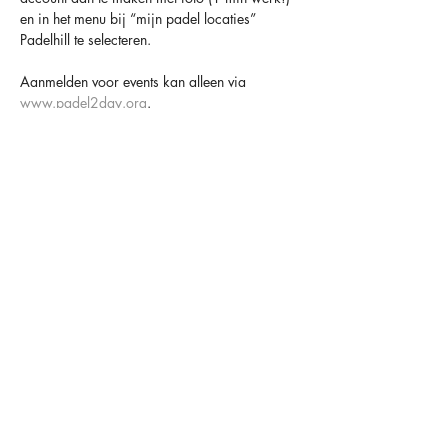
en in het menu bij “mijn padel locaties” 
Padelhill te selecteren.
Aanmelden voor events kan alleen via 
www.padel2day.org
.
Houd er altijd rekening mee dat padel een 
sociaal spel is en dat anderen er op rekenen 
dat je komt 😁
TOT SNEL BIJ PADELHILL
OVER ONS
OPENINGSTIJDEN
CONTACT
FACILITEITEN
MAANDAG
09.00-00.00
HAARLEMMERSTRAAT 34
LIDMAATSCHAPPEN
DINSDAG
09.00-00.00
2181 HC HILLEGOM