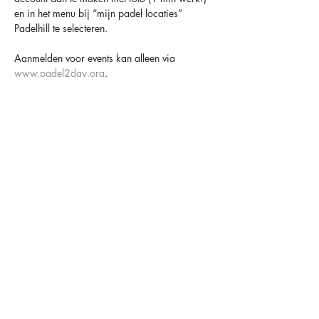
en in het menu bij “mijn padel locaties” 
Padelhill te selecteren.
Aanmelden voor events kan alleen via 
www.padel2day.org
.
Houd er altijd rekening mee dat padel een 
sociaal spel is en dat anderen er op rekenen 
dat je komt 😁
TOT SNEL BIJ PADELHILL
OVER ONS
OPENINGSTIJDEN
CONTACT
FACILITEITEN
MAANDAG
09.00-00.00
HAARLEMMERSTRAAT 34
LIDMAATSCHAPPEN
DINSDAG
09.00-00.00
2181 HC HILLEGOM