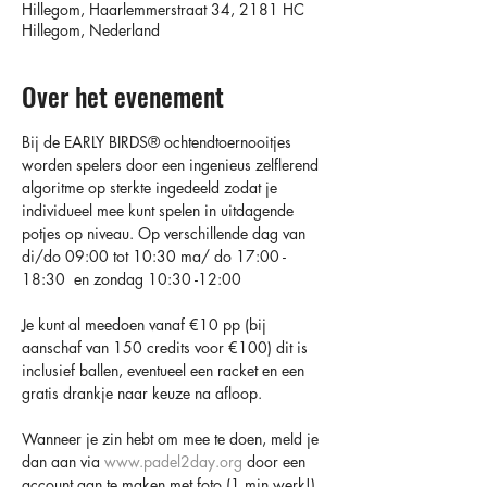
Hillegom, Haarlemmerstraat 34, 2181 HC
Hillegom, Nederland
Over het evenement
Bij de EARLY BIRDS®️ ochtendtoernooitjes 
worden spelers door een ingenieus zelflerend 
algoritme op sterkte ingedeeld zodat je 
individueel mee kunt spelen in uitdagende 
potjes op niveau. Op verschillende dag van 
di/do 09:00 tot 10:30 ma/ do 17:00 - 
18:30  en zondag 10:30 -12:00 
Je kunt al meedoen vanaf €10 pp (bij 
aanschaf van 150 credits voor €100) dit is 
inclusief ballen, eventueel een racket en een 
gratis drankje naar keuze na afloop.
Wanneer je zin hebt om mee te doen, meld je 
dan aan via 
www.padel2day.org
 door een 
account aan te maken met foto (1 min werk!) 