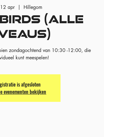
 12 apr
  |  
Hillegom
BIRDS (ALLE
IVEAUS)
oien zondagochtend van 10:30 -12:00, die
ividueel kunt meespelen!
gistratie is afgesloten
e evenementen bekijken