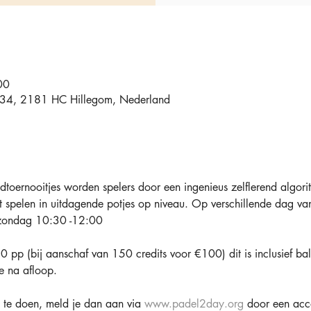
00
t 34, 2181 HC Hillegom, Nederland
toernooitjes worden spelers door een ingenieus zelflerend algori
nt spelen in uitdagende potjes op niveau. Op verschillende dag v
zondag 10:30 -12:00 
 pp (bij aanschaf van 150 credits voor €100) dit is inclusief bal
e na afloop.
te doen, meld je dan aan via 
www.padel2day.org
 door een acc