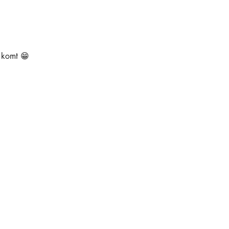
e komt 😁