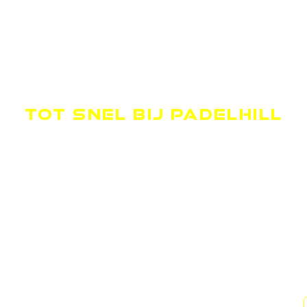
TOT SNEL BIJ PADELHILL
OPENINGSTIJDEN
MAANDAG
09.00-00.00
DINSDAG
09.00-00.00
WOENSDAG
09.00-00.00
DONDERDAG
09.00-00.00
VRIJDAG
09.00-00.00