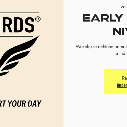
zo
EARLY 
N
Wekelijkse ochtendtoerno
je ind
Re
Ander