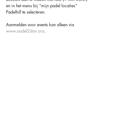
en in het menu bij “mijn padel locaties” 
Padelhill te selecteren.
Aanmelden voor events kan alleen via 
www.padel2day.org
.
Houd er altijd rekening mee dat padel een 
sociaal spel is en dat anderen er op rekenen 
dat je komt 😁
TOT SNEL BIJ PADELHILL
OVER ONS
OPENINGSTIJDEN
CONTACT
FACILITEITEN
MAANDAG
09.00-00.00
HAARLEMMERSTRAAT 34
LIDMAATSCHAPPEN
DINSDAG
09.00-00.00
2181 HC HILLEGOM