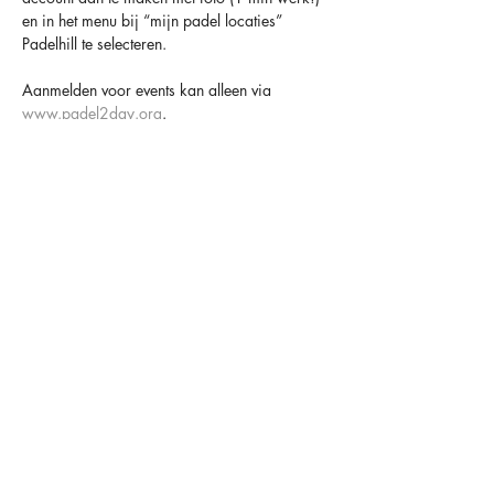
en in het menu bij “mijn padel locaties” 
Padelhill te selecteren.
Aanmelden voor events kan alleen via 
www.padel2day.org
.
Houd er altijd rekening mee dat padel een 
sociaal spel is en dat anderen er op rekenen 
dat je komt 😁
TOT SNEL BIJ PADELHILL
OVER ONS
OPENINGSTIJDEN
CONTACT
FACILITEITEN
MAANDAG
09.00-00.00
HAARLEMMERSTRAAT 34
LIDMAATSCHAPPEN
DINSDAG
09.00-00.00
2181 HC HILLEGOM