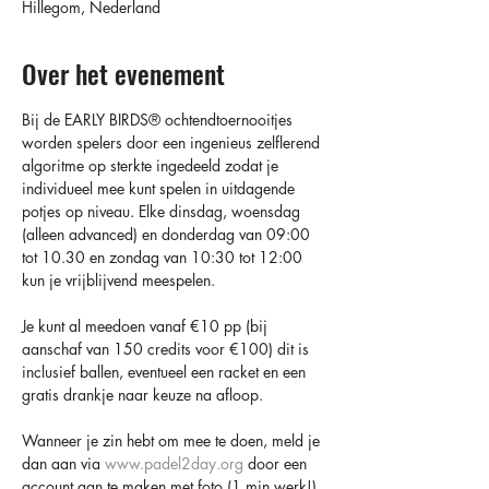
Hillegom, Nederland
Over het evenement
Bij de EARLY BIRDS®️ ochtendtoernooitjes 
worden spelers door een ingenieus zelflerend 
algoritme op sterkte ingedeeld zodat je 
individueel mee kunt spelen in uitdagende 
potjes op niveau. Elke dinsdag, woensdag 
(alleen advanced) en donderdag van 09:00 
tot 10.30 en zondag van 10:30 tot 12:00 
kun je vrijblijvend meespelen.
Je kunt al meedoen vanaf €10 pp (bij 
aanschaf van 150 credits voor €100) dit is 
inclusief ballen, eventueel een racket en een 
gratis drankje naar keuze na afloop.
Wanneer je zin hebt om mee te doen, meld je 
dan aan via 
www.padel2day.org
 door een 
account aan te maken met foto (1 min werk!) 