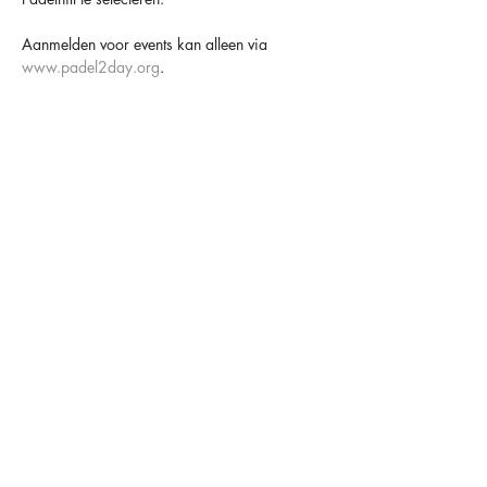
Aanmelden voor events kan alleen via 
www.padel2day.org
.
Houd er altijd rekening mee dat padel een 
sociaal spel is en dat anderen er op rekenen 
dat je komt 😁
TOT SNEL BIJ PADELHILL
OVER ONS
OPENINGSTIJDEN
CONTACT
FACILITEITEN
MAANDAG
09.00-00.00
HAARLEMMERSTRAAT 34
LIDMAATSCHAPPEN
DINSDAG
09.00-00.00
2181 HC HILLEGOM
LESSEN
WOENSDAG
09.00-00.00
ONZE INGANG BEVINDT ZICH
COMPETITIE
DONDERDAG
09.00-00.00
AAN DE ACHTERZIJDE VAN
HET PAND