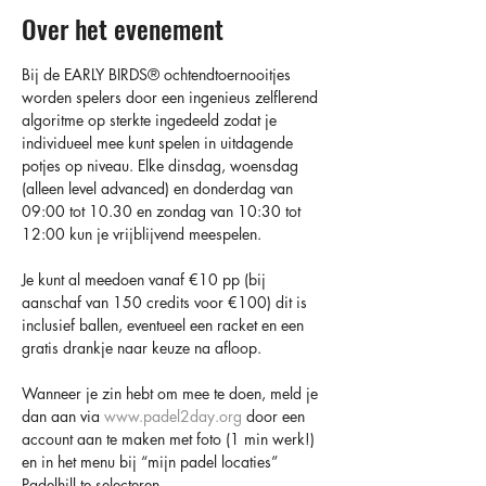
Over het evenement
Bij de EARLY BIRDS®️ ochtendtoernooitjes 
worden spelers door een ingenieus zelflerend 
algoritme op sterkte ingedeeld zodat je 
individueel mee kunt spelen in uitdagende 
potjes op niveau. Elke dinsdag, woensdag 
(alleen level advanced) en donderdag van 
09:00 tot 10.30 en zondag van 10:30 tot 
12:00 kun je vrijblijvend meespelen.
Je kunt al meedoen vanaf €10 pp (bij 
aanschaf van 150 credits voor €100) dit is 
inclusief ballen, eventueel een racket en een 
gratis drankje naar keuze na afloop.
Wanneer je zin hebt om mee te doen, meld je 
dan aan via 
www.padel2day.org
 door een 
account aan te maken met foto (1 min werk!) 
en in het menu bij “mijn padel locaties” 
Padelhill te selecteren.