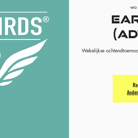
wo
EAR
(A
Wekelijkse ochtendtoernoo
Re
Ander