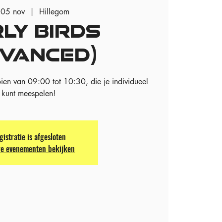
 05 nov
  |  
Hillegom
LY BIRDS
DVANCED)
ien van 09:00 tot 10:30, die je individueel
kunt meespelen!
gistratie is afgesloten
e evenementen bekijken