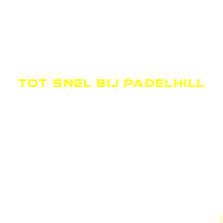
TOT SNEL BIJ PADELHILL
OPENINGSTIJDEN
MAANDAG
09.00-00.00
DINSDAG
09.00-00.00
WOENSDAG
09.00-00.00
DONDERDAG
09.00-00.00
VRIJDAG
09.00-00.00