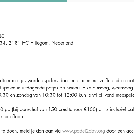
30
t 34, 2181 HC Hillegom, Nederland
toernooitjes worden spelers door een ingenieus zelflerend algori
t spelen in uitdagende potjes op niveau. Elke dinsdag, woensdag 
.30 en zondag van 10:30 tot 12:00 kun je vrijblijvend meespele
 pp (bij aanschaf van 150 credits voor €100) dit is inclusief bal
e na afloop.
te doen, meld je dan aan via 
www.padel2day.org
 door een acc