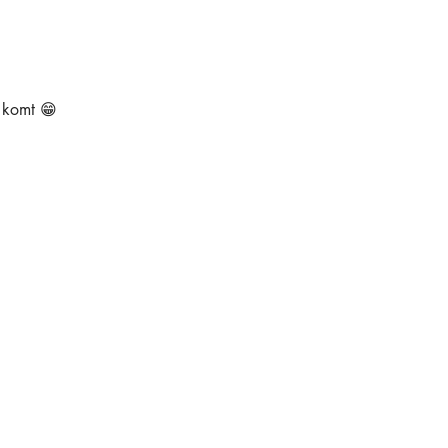
e komt 😁