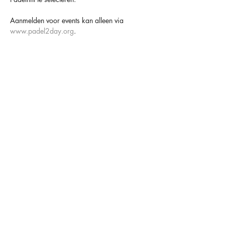
Aanmelden voor events kan alleen via 
www.padel2day.org
.
Houd er altijd rekening mee dat padel een 
sociaal spel is en dat anderen er op rekenen 
dat je komt 😁
TOT SNEL BIJ PADELHILL
OVER ONS
OPENINGSTIJDEN
CONTACT
FACILITEITEN
MAANDAG
09.00-00.00
HAARLEMMERSTRAAT 34
LIDMAATSCHAPPEN
DINSDAG
09.00-00.00
2181 HC HILLEGOM
LESSEN
WOENSDAG
09.00-00.00
ONZE INGANG BEVINDT ZICH
COMPETITIE
DONDERDAG
09.00-00.00
AAN DE ACHTERZIJDE VAN
HET PAND