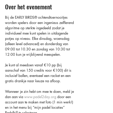
Over het evenement
Bij de EARLY BIRDS®️ ochtendtoernooitjes 
worden spelers door een ingenieus zelflerend 
algoritme op sterkte ingedeeld zodat je 
individueel mee kunt spelen in uitdagende 
potjes op niveau. Elke dinsdag, woensdag 
(alleen level advanced) en donderdag van 
09:00 tot 10.30 en zondag van 10:30 tot 
12:00 kun je vrijblijvend meespelen.
Je kunt al meedoen vanaf €10 pp (bij 
aanschaf van 150 credits voor €100) dit is 
inclusief ballen, eventueel een racket en een 
gratis drankje naar keuze na afloop.
Wanneer je zin hebt om mee te doen, meld je 
dan aan via 
www.padel2day.org
 door een 
account aan te maken met foto (1 min werk!) 
en in het menu bij “mijn padel locaties” 
Padelhill te selecteren.