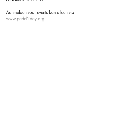
Aanmelden voor events kan alleen via 
www.padel2day.org
.
Houd er altijd rekening mee dat padel een 
sociaal spel is en dat anderen er op rekenen 
dat je komt 😁
TOT SNEL BIJ PADELHILL
OVER ONS
OPENINGSTIJDEN
CONTACT
FACILITEITEN
MAANDAG
09.00-00.00
HAARLEMMERSTRAAT 34
LIDMAATSCHAPPEN
DINSDAG
09.00-00.00
2181 HC HILLEGOM
LESSEN
WOENSDAG
09.00-00.00
ONZE INGANG BEVINDT ZICH
COMPETITIE
DONDERDAG
09.00-00.00
AAN DE ACHTERZIJDE VAN
HET PAND