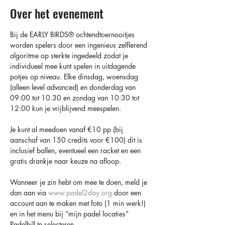
Over het evenement
Bij de EARLY BIRDS®️ ochtendtoernooitjes 
worden spelers door een ingenieus zelflerend 
algoritme op sterkte ingedeeld zodat je 
individueel mee kunt spelen in uitdagende 
potjes op niveau. Elke dinsdag, woensdag 
(alleen level advanced) en donderdag van 
09:00 tot 10.30 en zondag van 10:30 tot 
12:00 kun je vrijblijvend meespelen.
Je kunt al meedoen vanaf €10 pp (bij 
aanschaf van 150 credits voor €100) dit is 
inclusief ballen, eventueel een racket en een 
gratis drankje naar keuze na afloop.
Wanneer je zin hebt om mee te doen, meld je 
dan aan via 
www.padel2day.org
 door een 
account aan te maken met foto (1 min werk!) 
en in het menu bij “mijn padel locaties” 
Padelhill te selecteren.