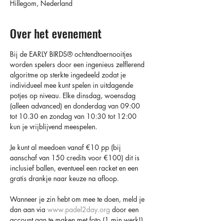
Hillegom, Nederland
Over het evenement
Bij de EARLY BIRDS®️ ochtendtoernooitjes 
worden spelers door een ingenieus zelflerend 
algoritme op sterkte ingedeeld zodat je 
individueel mee kunt spelen in uitdagende 
potjes op niveau. Elke dinsdag, woensdag 
(alleen advanced) en donderdag van 09:00 
tot 10.30 en zondag van 10:30 tot 12:00 
kun je vrijblijvend meespelen.
Je kunt al meedoen vanaf €10 pp (bij 
aanschaf van 150 credits voor €100) dit is 
inclusief ballen, eventueel een racket en een 
gratis drankje naar keuze na afloop.
Wanneer je zin hebt om mee te doen, meld je 
dan aan via 
www.padel2day.org
 door een 
account aan te maken met foto (1 min werk!) 