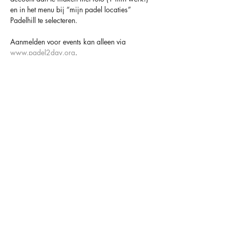
en in het menu bij “mijn padel locaties” 
Padelhill te selecteren.
Aanmelden voor events kan alleen via 
www.padel2day.org
.
Houd er altijd rekening mee dat padel een 
sociaal spel is en dat anderen er op rekenen 
dat je komt 😁
TOT SNEL BIJ PADELHILL
OVER ONS
OPENINGSTIJDEN
CONTACT
FACILITEITEN
MAANDAG
09.00-00.00
HAARLEMMERSTRAAT 34
LIDMAATSCHAPPEN
DINSDAG
09.00-00.00
2181 HC HILLEGOM