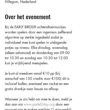
Hillegom, Nederland
Over het evenement
Bij de EARLY BIRDS®️ ochtendtoernooitjes 
worden spelers door een ingenieus zelflerend 
algoritme op sterkte ingedeeld zodat je 
individueel mee kunt spelen in uitdagende 
potjes op niveau. Elke dinsdag, woensdag 
(alleen advanced) en donderdag van 09:00 
tot 10.30 en zondag van 10:30 tot 12:00 
kun je vrijblijvend meespelen.
Je kunt al meedoen vanaf €10 pp (bij 
aanschaf van 150 credits voor €100) dit is 
inclusief ballen, eventueel een racket en een 
gratis drankje naar keuze na afloop.
Wanneer je zin hebt om mee te doen, meld je 
dan aan via 
www.padel2day.org
 door een 
account aan te maken met foto (1 min werk!) 