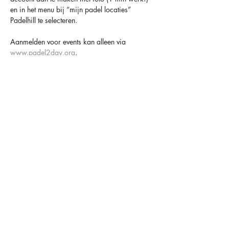
en in het menu bij “mijn padel locaties” 
Padelhill te selecteren.
Aanmelden voor events kan alleen via 
www.padel2day.org
.
Houd er altijd rekening mee dat padel een 
sociaal spel is en dat anderen er op rekenen 
dat je komt 😁
TOT SNEL BIJ PADELHILL
OVER ONS
OPENINGSTIJDEN
CONTACT
FACILITEITEN
MAANDAG
09.00-00.00
HAARLEMMERSTRAAT 34
LIDMAATSCHAPPEN
DINSDAG
09.00-00.00
2181 HC HILLEGOM