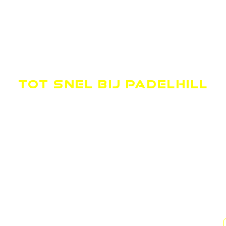
TOT SNEL BIJ PADELHILL
OPENINGSTIJDEN
MAANDAG
09.00-00.00
DINSDAG
09.00-00.00
WOENSDAG
09.00-00.00
DONDERDAG
09.00-00.00
VRIJDAG
09.00-00.00