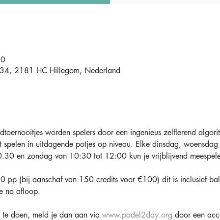
30
t 34, 2181 HC Hillegom, Nederland
toernooitjes worden spelers door een ingenieus zelflerend algori
t spelen in uitdagende potjes op niveau. Elke dinsdag, woensdag 
.30 en zondag van 10:30 tot 12:00 kun je vrijblijvend meespele
 pp (bij aanschaf van 150 credits voor €100) dit is inclusief bal
e na afloop.
te doen, meld je dan aan via 
www.padel2day.org
 door een acc