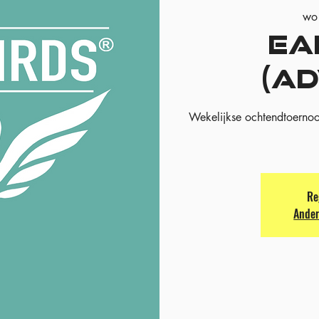
wo
EA
(A
Wekelijkse ochtendtoernoo
Re
Ander