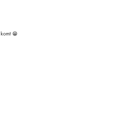
e komt 😁