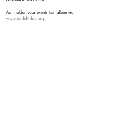
Aanmelden voor events kan alleen via 
www.padel2day.org
.
Houd er altijd rekening mee dat padel een 
sociaal spel is en dat anderen er op rekenen 
dat je komt 😁
TOT SNEL BIJ PADELHILL
OVER ONS
OPENINGSTIJDEN
CONTACT
FACILITEITEN
MAANDAG
09.00-00.00
HAARLEMMERSTRAAT 34
LIDMAATSCHAPPEN
DINSDAG
09.00-00.00
2181 HC HILLEGOM
LESSEN
WOENSDAG
09.00-00.00
ONZE INGANG BEVINDT ZICH
COMPETITIE
DONDERDAG
09.00-00.00
AAN DE ACHTERZIJDE VAN
HET PAND