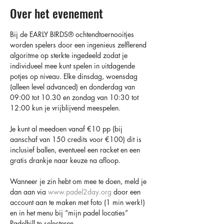
Over het evenement
Bij de EARLY BIRDS®️ ochtendtoernooitjes 
worden spelers door een ingenieus zelflerend 
algoritme op sterkte ingedeeld zodat je 
individueel mee kunt spelen in uitdagende 
potjes op niveau. Elke dinsdag, woensdag 
(alleen level advanced) en donderdag van 
09:00 tot 10.30 en zondag van 10:30 tot 
12:00 kun je vrijblijvend meespelen.
Je kunt al meedoen vanaf €10 pp (bij 
aanschaf van 150 credits voor €100) dit is 
inclusief ballen, eventueel een racket en een 
gratis drankje naar keuze na afloop.
Wanneer je zin hebt om mee te doen, meld je 
dan aan via 
www.padel2day.org
 door een 
account aan te maken met foto (1 min werk!) 
en in het menu bij “mijn padel locaties” 
Padelhill te selecteren.